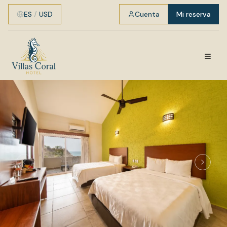
ES
/
USD
Cuenta
Mi reserva