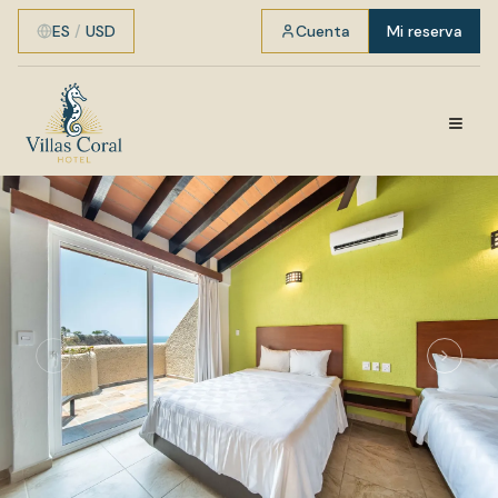
ES
/
USD
Cuenta
Mi reserva