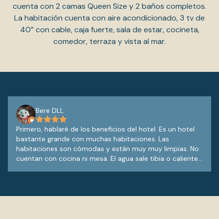
cuenta con 2 camas Queen Size y 2 baños completos.
La habitación cuenta con aire acondicionado, 3 tv de
40” con cable, caja fuerte, sala de estar, cocineta,
comedor, terraza y vista al mar.
Bere DLL
Primero, hablaré de los beneficios del hotel. Es un hotel
bastante grande con muchas habitaciones. Las
habitaciones son cómodas y están muy muy limpias. No
cuentan con cocina ni mesa. El agua sale tibia o caliente
sin problema alguno. Cuenta con 2 albercas de aprox
1.40 de profundidad más el área de niños que es muy
pequeño; el chapoteadero. El agua de la alberca está
cristalina. La alberca se puede ocupar hasta las 9 de la
noche. Lavan alrededor todos los días. Hay una bajada
para 2 camastros que se ve directo a la playa el arrocito.