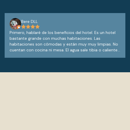
Bere DLL
Primero, hablaré de los beneficios del hotel. Es un hotel
bastante grande con muchas habitaciones. Las
habitaciones son cómodas y están muy muy limpias. No
cuentan con cocina ni mesa. El agua sale tibia o caliente
sin problema alguno. Cuenta con 2 albercas de aprox
1.40 de profundidad más el área de niños que es muy
pequeño; el chapoteadero. El agua de la alberca está
cristalina. La alberca se puede ocupar hasta las 9 de la
noche. Lavan alrededor todos los días. Hay una bajada
para 2 camastros que se ve directo a la playa el arrocito.
Lo que no nos gustó fue que solamente se llega a este
hotel en taxi ($85 por viaje), pues está muy lejos del
centro. Porque esto es diario, ya que no cuenta con
camino para bajar caminando. Cuenta con restaurante,
pero los precios son elevados. Cuenta con teléfono la
habitacion y puedes pedir servicio a la habitación hasta
las 10 de la noche. El señor Luis del restaurante es mega