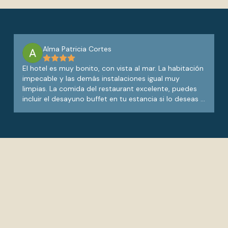
Alma Patricia Cortes
El hotel es muy bonito, con vista al mar. La habitación
impecable y las demás instalaciones igual muy
limpias. La comida del restaurant excelente, puedes
incluir el desayuno buffet en tu estancia si lo deseas o
bien elegir a la carta. El personal es muy amable,
sobre todo los meseros son atentos y serviciales. Mi
familia y yo ya nos hemos hospedado 3 veces en este
hotel y hemos disfrutado nuestra estancia. Solo una
sugerencia para al hotel: las 3 veces que hemos
venido nos toca el edificio de los cuadros verdes en la
pared y aquí el wifi no funciona para nada, no sé si la
otra sección estará igual. Por otro lado, cuando
regresamos de las bahías siempre traemos ropa
mojada y no hay nada donde colocar la ropa, en
otros hoteles tienen un tendero portátil que si es muy
útil igual para las toallas.