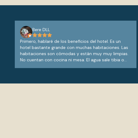
Bere DLL
Primero, hablaré de los beneficios del hotel. Es un
hotel bastante grande con muchas habitaciones. Las
habitaciones son cómodas y están muy muy limpias.
No cuentan con cocina ni mesa. El agua sale tibia o
caliente sin problema alguno. Cuenta con 2 albercas
de aprox 1.40 de profundidad más el área de niños
que es muy pequeño; el chapoteadero. El agua de la
alberca está cristalina. La alberca se puede ocupar
hasta las 9 de la noche. Lavan alrededor todos los
días. Hay una bajada para 2 camastros que se ve
directo a la playa el arrocito. Lo que no nos gustó fue
que solamente se llega a este hotel en taxi ($85 por
viaje), pues está muy lejos del centro. Porque esto es
diario, ya que no cuenta con camino para bajar
caminando. Cuenta con restaurante, pero los precios
son elevados. Cuenta con teléfono la habitacion y