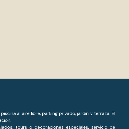
cina al aire libre, parking privado, jardín y terraza. El
ación.
lados, tours o decoraciones especiales, servicio de