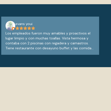
evans youi
Los empleados fueron muy amables y proactivos el
lugar limpio y con muchas toallas. Vista hermosa y
contaba con 2 piscinas con regadera y camastros.
Tiene restaurante con desayuno buffet y las comidas
tienen un precio aceptable. Tienen un Starbucks
simple pero cumple con su propósito. Hay un espacio
tipo mirador y está a menos de 5 minutos caminando
de una playita limpia donde pude ver el amanecer.
Recomiendo 100% y espero volver pronto.