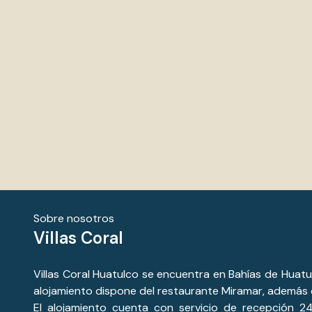
puedes pedir servicio a la habitación hasta las 10 de la
noche. El señor Luis del restaurante es mega amable,
rápido y atento.
Sobre nosotros
Villas Coral
Villas Coral Huatulco se encuentra en Bahías de Huatulco
alojamiento dispone del restaurante Miramar, además de 
El alojamiento cuenta con servicio de recepción 24